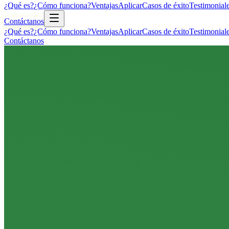
¿Qué es?
¿Cómo funciona?
Ventajas
Aplicar
Casos de éxito
Testimonial
Contáctanos
¿Qué es?
¿Cómo funciona?
Ventajas
Aplicar
Casos de éxito
Testimonial
Contáctanos