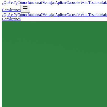
¿Qué es?
¿Cómo funciona?
Ventajas
Aplicar
Casos de éxito
Testimonial
Contáctanos
¿Qué es?
¿Cómo funciona?
Ventajas
Aplicar
Casos de éxito
Testimonial
Contáctanos