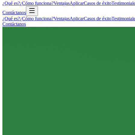
¿Qué es?
¿Cómo funciona?
Ventajas
Aplicar
Casos de éxito
Testimonial
Contáctanos
¿Qué es?
¿Cómo funciona?
Ventajas
Aplicar
Casos de éxito
Testimonial
Contáctanos