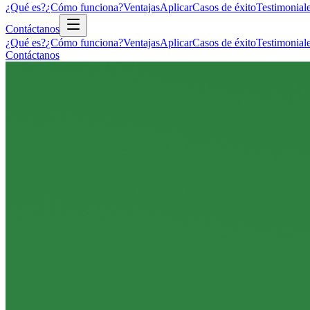
¿Qué es?
¿Cómo funciona?
Ventajas
Aplicar
Casos de éxito
Testimonial
Contáctanos
¿Qué es?
¿Cómo funciona?
Ventajas
Aplicar
Casos de éxito
Testimonial
Contáctanos