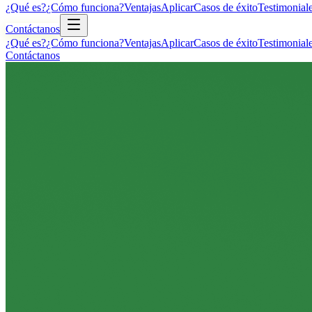
¿Qué es?
¿Cómo funciona?
Ventajas
Aplicar
Casos de éxito
Testimonial
Contáctanos
¿Qué es?
¿Cómo funciona?
Ventajas
Aplicar
Casos de éxito
Testimonial
Contáctanos