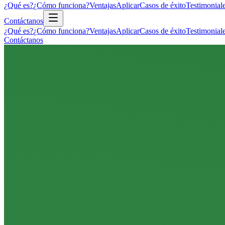
¿Qué es?
¿Cómo funciona?
Ventajas
Aplicar
Casos de éxito
Testimonial
Contáctanos
¿Qué es?
¿Cómo funciona?
Ventajas
Aplicar
Casos de éxito
Testimonial
Contáctanos