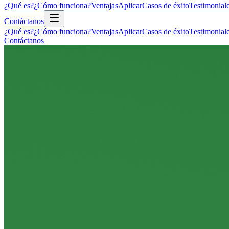
¿Qué es?
¿Cómo funciona?
Ventajas
Aplicar
Casos de éxito
Testimonial
Contáctanos
¿Qué es?
¿Cómo funciona?
Ventajas
Aplicar
Casos de éxito
Testimonial
Contáctanos