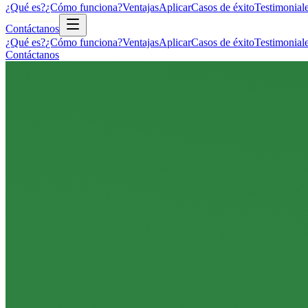
¿Qué es?
¿Cómo funciona?
Ventajas
Aplicar
Casos de éxito
Testimonial
Contáctanos
¿Qué es?
¿Cómo funciona?
Ventajas
Aplicar
Casos de éxito
Testimonial
Contáctanos