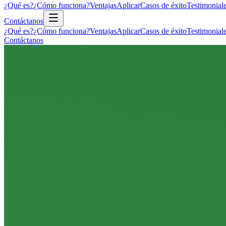
¿Qué es?
¿Cómo funciona?
Ventajas
Aplicar
Casos de éxito
Testimonial
Contáctanos
¿Qué es?
¿Cómo funciona?
Ventajas
Aplicar
Casos de éxito
Testimonial
Contáctanos