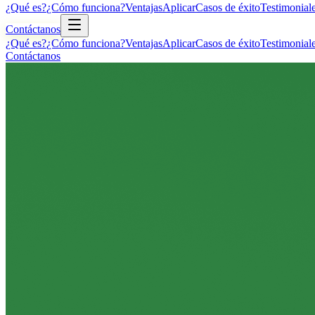
¿Qué es?
¿Cómo funciona?
Ventajas
Aplicar
Casos de éxito
Testimonial
Contáctanos
¿Qué es?
¿Cómo funciona?
Ventajas
Aplicar
Casos de éxito
Testimonial
Contáctanos