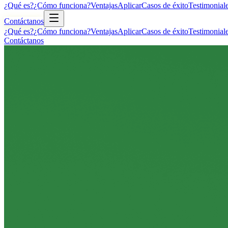
¿Qué es?
¿Cómo funciona?
Ventajas
Aplicar
Casos de éxito
Testimonial
Contáctanos
¿Qué es?
¿Cómo funciona?
Ventajas
Aplicar
Casos de éxito
Testimonial
Contáctanos