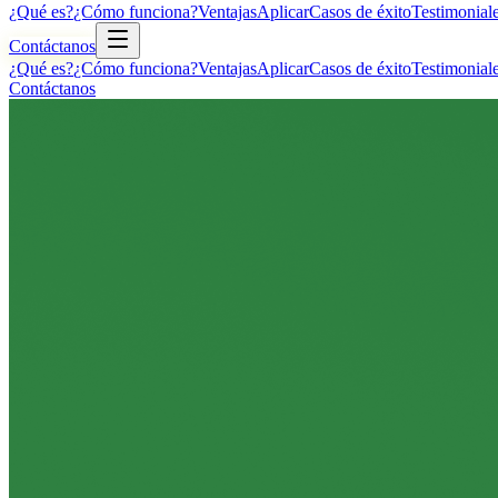
¿Qué es?
¿Cómo funciona?
Ventajas
Aplicar
Casos de éxito
Testimonial
Contáctanos
¿Qué es?
¿Cómo funciona?
Ventajas
Aplicar
Casos de éxito
Testimonial
Contáctanos