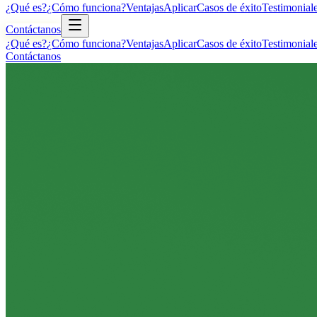
¿Qué es?
¿Cómo funciona?
Ventajas
Aplicar
Casos de éxito
Testimonial
Contáctanos
¿Qué es?
¿Cómo funciona?
Ventajas
Aplicar
Casos de éxito
Testimonial
Contáctanos