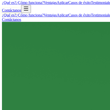
¿Qué es?
¿Cómo funciona?
Ventajas
Aplicar
Casos de éxito
Testimonial
Contáctanos
¿Qué es?
¿Cómo funciona?
Ventajas
Aplicar
Casos de éxito
Testimonial
Contáctanos