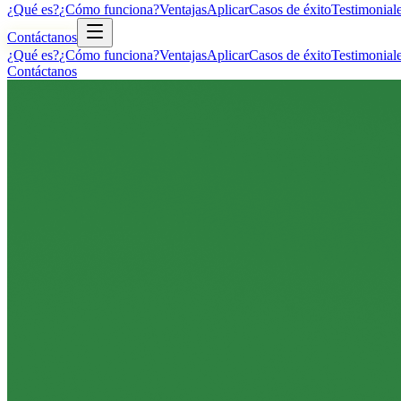
¿Qué es?
¿Cómo funciona?
Ventajas
Aplicar
Casos de éxito
Testimonial
Contáctanos
¿Qué es?
¿Cómo funciona?
Ventajas
Aplicar
Casos de éxito
Testimonial
Contáctanos