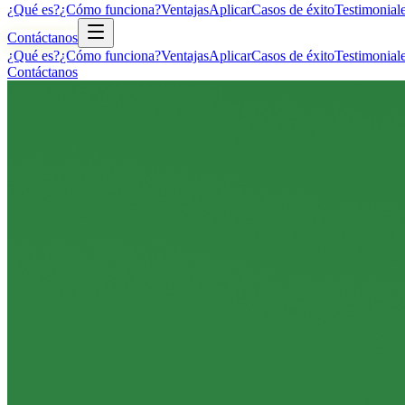
¿Qué es?
¿Cómo funciona?
Ventajas
Aplicar
Casos de éxito
Testimonial
Contáctanos
¿Qué es?
¿Cómo funciona?
Ventajas
Aplicar
Casos de éxito
Testimonial
Contáctanos