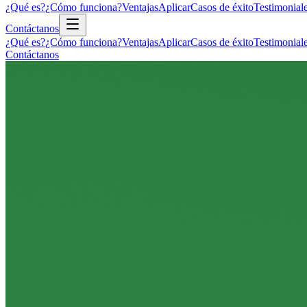
¿Qué es?
¿Cómo funciona?
Ventajas
Aplicar
Casos de éxito
Testimonial
Contáctanos
¿Qué es?
¿Cómo funciona?
Ventajas
Aplicar
Casos de éxito
Testimonial
Contáctanos