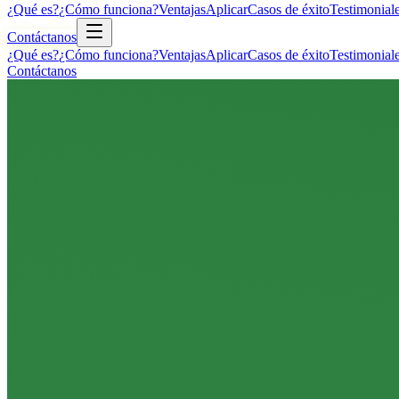
¿Qué es?
¿Cómo funciona?
Ventajas
Aplicar
Casos de éxito
Testimonial
Contáctanos
¿Qué es?
¿Cómo funciona?
Ventajas
Aplicar
Casos de éxito
Testimonial
Contáctanos