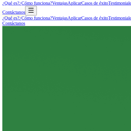
¿Qué es?
¿Cómo funciona?
Ventajas
Aplicar
Casos de éxito
Testimonial
Contáctanos
¿Qué es?
¿Cómo funciona?
Ventajas
Aplicar
Casos de éxito
Testimonial
Contáctanos