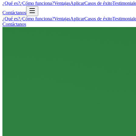
¿Qué es?
¿Cómo funciona?
Ventajas
Aplicar
Casos de éxito
Testimonial
Contáctanos
¿Qué es?
¿Cómo funciona?
Ventajas
Aplicar
Casos de éxito
Testimonial
Contáctanos