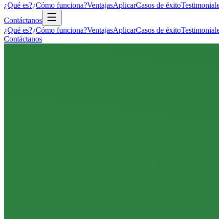
¿Qué es?
¿Cómo funciona?
Ventajas
Aplicar
Casos de éxito
Testimonial
Contáctanos
¿Qué es?
¿Cómo funciona?
Ventajas
Aplicar
Casos de éxito
Testimonial
Contáctanos