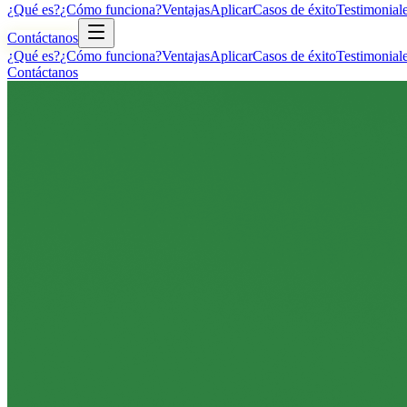
¿Qué es?
¿Cómo funciona?
Ventajas
Aplicar
Casos de éxito
Testimonial
Contáctanos
¿Qué es?
¿Cómo funciona?
Ventajas
Aplicar
Casos de éxito
Testimonial
Contáctanos