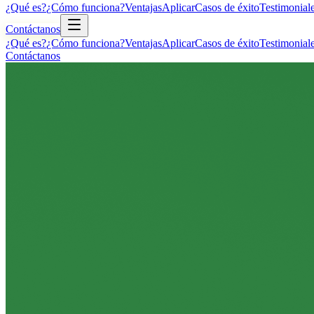
¿Qué es?
¿Cómo funciona?
Ventajas
Aplicar
Casos de éxito
Testimonial
Contáctanos
¿Qué es?
¿Cómo funciona?
Ventajas
Aplicar
Casos de éxito
Testimonial
Contáctanos