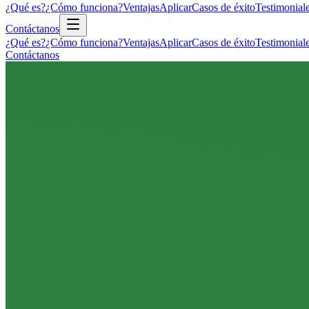
¿Qué es?
¿Cómo funciona?
Ventajas
Aplicar
Casos de éxito
Testimonial
Contáctanos
¿Qué es?
¿Cómo funciona?
Ventajas
Aplicar
Casos de éxito
Testimonial
Contáctanos