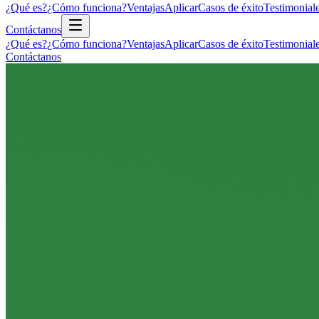
¿Qué es?
¿Cómo funciona?
Ventajas
Aplicar
Casos de éxito
Testimonial
Contáctanos
¿Qué es?
¿Cómo funciona?
Ventajas
Aplicar
Casos de éxito
Testimonial
Contáctanos