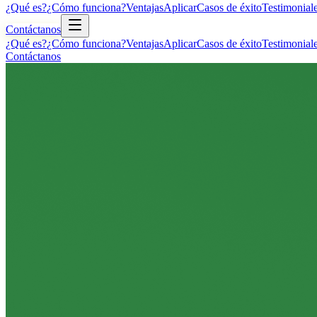
¿Qué es?
¿Cómo funciona?
Ventajas
Aplicar
Casos de éxito
Testimonial
Contáctanos
¿Qué es?
¿Cómo funciona?
Ventajas
Aplicar
Casos de éxito
Testimonial
Contáctanos