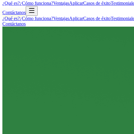
¿Qué es?
¿Cómo funciona?
Ventajas
Aplicar
Casos de éxito
Testimonial
Contáctanos
¿Qué es?
¿Cómo funciona?
Ventajas
Aplicar
Casos de éxito
Testimonial
Contáctanos